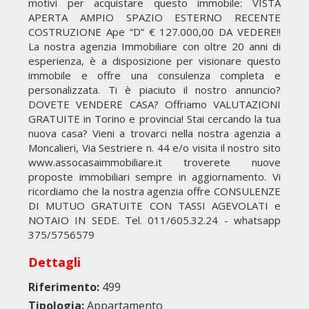
motivi per acquistare questo immobile: VISTA
APERTA AMPIO SPAZIO ESTERNO RECENTE
COSTRUZIONE Ape “D” € 127.000,00 DA VEDERE!!
La nostra agenzia Immobiliare con oltre 20 anni di
esperienza, è a disposizione per visionare questo
immobile e offre una consulenza completa e
personalizzata. Ti è piaciuto il nostro annuncio?
DOVETE VENDERE CASA? Offriamo VALUTAZIONI
GRATUITE in Torino e provincia! Stai cercando la tua
nuova casa? Vieni a trovarci nella nostra agenzia a
Moncalieri, Via Sestriere n. 44 e/o visita il nostro sito
www.assocasaimmobiliare.it troverete nuove
proposte immobiliari sempre in aggiornamento. Vi
ricordiamo che la nostra agenzia offre CONSULENZE
DI MUTUO GRATUITE CON TASSI AGEVOLATI e
NOTAIO IN SEDE. Tel. 011/605.32.24 - whatsapp
375/5756579
Dettagli
Riferimento:
499
Tipologia:
Appartamento