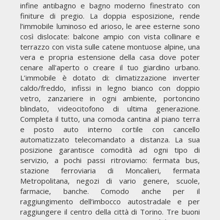
infine antibagno e bagno moderno finestrato con
finiture di pregio. La doppia esposizione, rende
l’immobile luminoso ed arioso, le aree esterne sono
così dislocate: balcone ampio con vista collinare e
terrazzo con vista sulle catene montuose alpine, una
vera e propria estensione della casa dove poter
cenare all'aperto o creare il tuo giardino urbano.
L’immobile è dotato di: climatizzazione inverter
caldo/freddo, infissi in legno bianco con doppio
vetro, zanzariere in ogni ambiente, portoncino
blindato, videocitofono di ultima generazione.
Completa il tutto, una comoda cantina al piano terra
e posto auto interno cortile con cancello
automatizzato telecomandato a distanza. La sua
posizione garantisce comodità ad ogni tipo di
servizio, a pochi passi ritroviamo: fermata bus,
stazione ferroviaria di Moncalieri, fermata
Metropolitana, negozi di vario genere, scuole,
farmacie, banche. Comodo anche per il
raggiungimento dell’imbocco autostradale e per
raggiungere il centro della città di Torino. Tre buoni