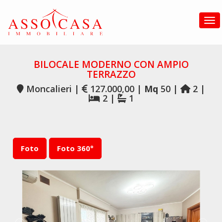
Tog
BILOCALE MODERNO CON AMPIO
TERRAZZO
Moncalieri |
127.000,00 |
Mq
50 |
2 |
2 |
1
Foto
Foto 360°